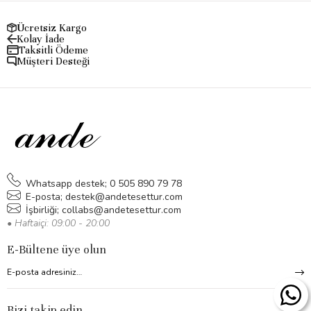
Ücretsiz Kargo
Kolay İade
Taksitli Ödeme
Müşteri Desteği
Whatsapp destek; 0 505 890 79 78
E-posta;
destek@andetesettur.com
İşbirliği;
collabs@andetesettur.com
• Haftaiçi: 09:00 - 20:00
E-Bültene üye olun
Bizi takip edin