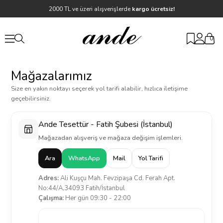
2000 TL ve üzeri alışverişlerde
kargo ücretsiz!
0
Mağazalarımız
Size en yakın noktayı seçerek yol tarifi alabilir, hızlıca iletişime
geçebilirsiniz.
Ande Tesettür - Fatih Şubesi (İstanbul)
Mağazadan alışveriş ve mağaza değişim işlemleri.
Ara
WhatsApp
Mail
Yol Tarifi
Adres:
Ali Kuşçu Mah. Fevzipaşa Cd. Ferah Apt.
No:44/A,34093 Fatih/İstanbul
Çalışma:
Her gün 09:30 - 22:00