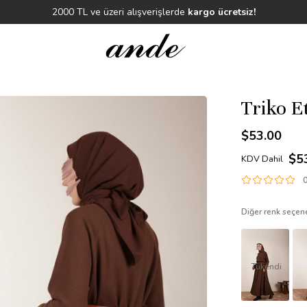
Triko E
$53.00
$5
KDV Dahil
0
Diğer renk seçene
Tükendi