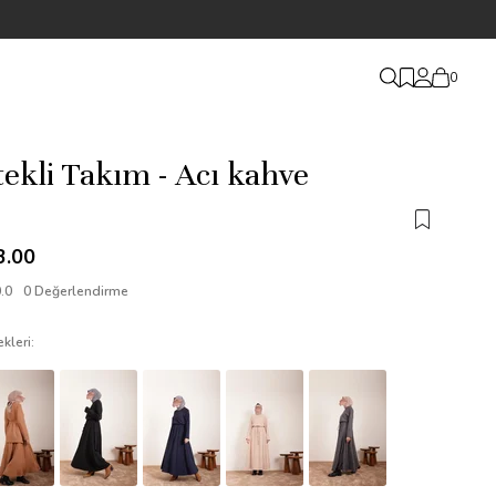
2000 TL ve üzeri alışverişlerde
kargo ücretsiz!
0
tekli Takım - Acı kahve
3.00
.0
0 Değerlendirme
kleri: