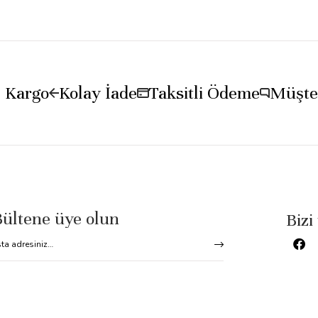
z Kargo
Kolay İade
Taksitli Ödeme
Müşter
Bültene üye olun
Bizi