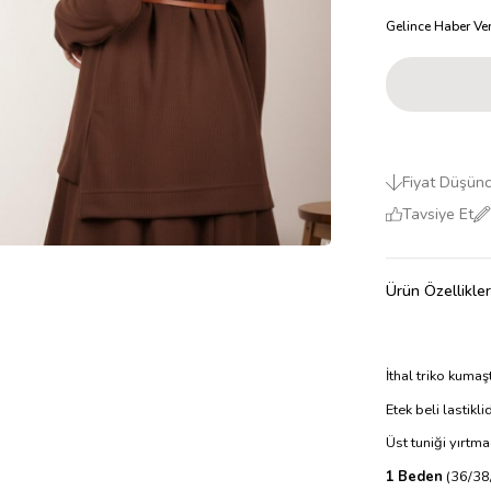
Gelince Haber Ve
Fiyat Düşün
Tavsiye Et
Ürün Özellikler
İthal triko kumaş
Etek beli lastiklid
Üst tuniği yırtma
1 Beden
(36/38