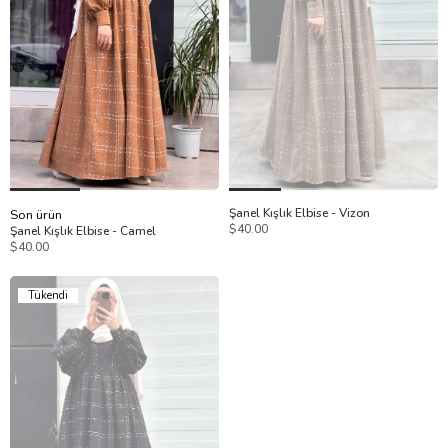
Şanel Kışlık Elbise - Vizon
Son ürün
$40.00
Şanel Kışlık Elbise - Camel
$40.00
Tükendi