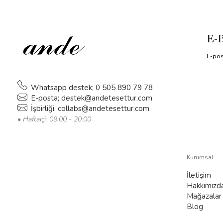
E-
Whatsapp destek; 0 505 890 79 78
E-posta;
destek@andetesettur.com
İşbirliği;
collabs@andetesettur.com
• Haftaiçi: 09:00 - 20:00
Kurumsal
İletişim
Hakkımızd
Mağazalar
Blog