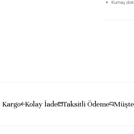
Kumaş dokus
z Kargo
Kolay İade
Taksitli Ödeme
Müşter