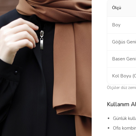
Ölçü
Boy
Göğüs Geniş
Basen Geniş
Kol Boyu (
Ölçüler düz zemin
Kullanım Al
Günlük kul
Ofis kombin