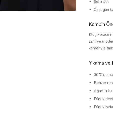
Şehir stili
Özel gün k
Kombin Öne
Kloş Ferace m
zarif ve moder
kemeriyle farklı
Yıkama ve 
30°C'de ha
Benzer renkl
Ağartıcı ku
Düşük devir
Düşük ısıda