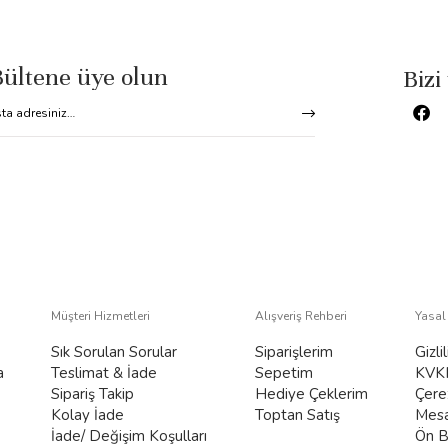
Bültene üye olun
Bizi
Müşteri Hizmetleri
Alışveriş Rehberi
Yasal
Sık Sorulan Sorular
Siparişlerim
Gizli
a
Teslimat & İade
Sepetim
KVK
Sipariş Takip
Hediye Çeklerim
Çerez
Kolay İade
Toptan Satış
Mesa
İade/ Değişim Koşulları
Ön B