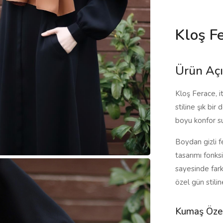
Kloş F
Ürün Aç
Kloş Ferace, i
stiline şık bi
boyu konfor s
Boydan gizli f
tasarımı fonks
sayesinde fark
özel gün stilin
Kumaş Özel