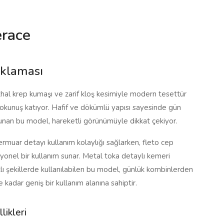
erace
ıklaması
thal krep kumaşı ve zarif kloş kesimiyle modern tesettür
r dokunuş katıyor. Hafif ve dökümlü yapısı sayesinde gün
unan bu model, hareketli görünümüyle dikkat çekiyor.
ermuar detayı kullanım kolaylığı sağlarken, fleto cep
iyonel bir kullanım sunar. Metal toka detaylı kemeri
lı şekillerde kullanılabilen bu model, günlük kombinlerden
e kadar geniş bir kullanım alanına sahiptir.
likleri