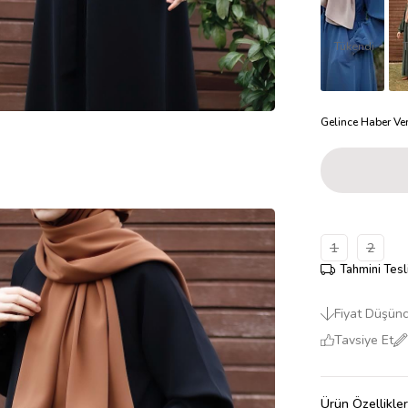
Tükendi
Gelince Haber Ve
1
2
Tahmini Tesl
Fiyat Düşün
Tavsiye Et
Ürün Özellikler