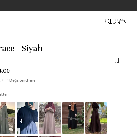
iz!
0
race - Siyah
4.00
.7
4 Değerlendirme
kleri:
Tükendi
Tükendi