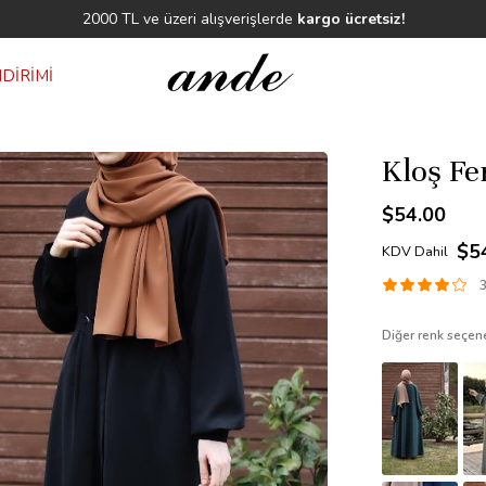
2000 TL ve üzeri alışverişlerde
kargo ücrets
DİRİMİ
Kloş Fe
$54.00
$5
KDV Dahil
3
Diğer renk seçene