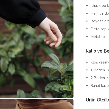
İthal krep 
Hafif ve dö
Boydan gizl
Fleto ceplid
Metal toka
Kalıp ve Be
Kloş kesime
1 Beden: 3
2 Beden: 4
Rahat kalıpt
Ürün Ölçüle