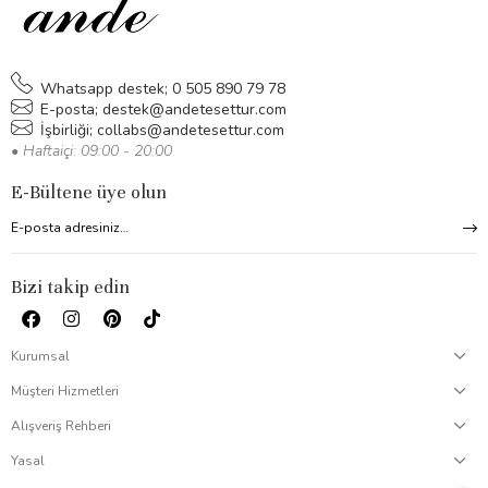
koleksiyonunu keşfedin ve şıklığınızı tamamlayın.
Whatsapp destek; 0 505 890 79 78
E-posta;
destek@andetesettur.com
İşbirliği;
collabs@andetesettur.com
• Haftaiçi: 09:00 - 20:00
E-Bültene üye olun
Bizi takip edin
Kurumsal
Müşteri Hizmetleri
Alışveriş Rehberi
Yasal