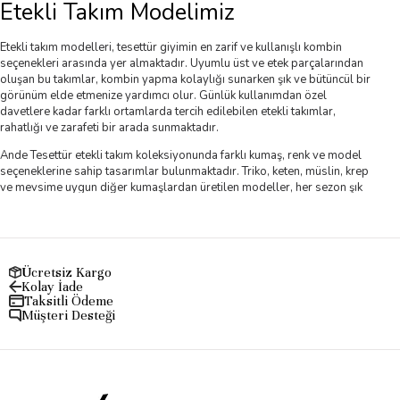
Etekli Takım Modelimiz
Etekli takım modelleri, tesettür giyimin en zarif ve kullanışlı kombin
seçenekleri arasında yer almaktadır. Uyumlu üst ve etek parçalarından
oluşan bu takımlar, kombin yapma kolaylığı sunarken şık ve bütüncül bir
görünüm elde etmenize yardımcı olur. Günlük kullanımdan özel
davetlere kadar farklı ortamlarda tercih edilebilen etekli takımlar,
rahatlığı ve zarafeti bir arada sunmaktadır.
Ande Tesettür etekli takım koleksiyonunda farklı kumaş, renk ve model
seçeneklerine sahip tasarımlar bulunmaktadır. Triko, keten, müslin, krep
ve mevsime uygun diğer kumaşlardan üretilen modeller, her sezon şık
kombinler oluşturmanıza olanak tanır. Modern kesimler ve zarif
detaylarla hazırlanan etekli takımlar, tesettür giyime estetik ve şık bir
dokunuş kazandırmaktadır.
Rahat kalıpları sayesinde gün boyu konfor sağlayan etekli takım
Ücretsiz Kargo
modelleri, iş hayatından günlük kullanıma, özel günlerden davet
Kolay İade
kombinlerine kadar geniş bir kullanım alanına sahiptir. Uzun etek ve
Taksitli Ödeme
uyumlu üst tasarımlarının bir araya geldiği bu takımlar, hem klasik hem
Müşteri Desteği
de modern tarzı benimseyen kadınlar için ideal seçenekler sunmaktadır.
Yeni sezon etekli takım modellerini inceleyebilir, tarzınıza uygun renk ve
beden seçeneklerini avantajlı fiyatlar ve hızlı kargo fırsatıyla satın
alabilirsiniz. Ande Tesettür kalitesiyle hazırlanan etekli takım